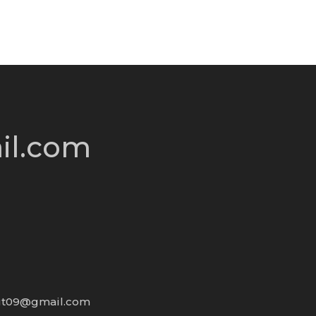
Anasayfa
Hakkımı
il.com
ut09@gmail.com