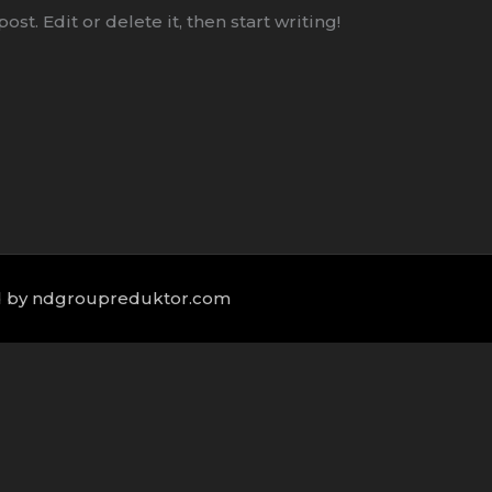
st. Edit or delete it, then start writing!
d by ndgroupreduktor.com