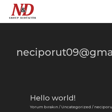
İçeriğe
atla
neciporut09@gma
Hello world!
Yorum bırakın
/
Uncategorized
/
necipor